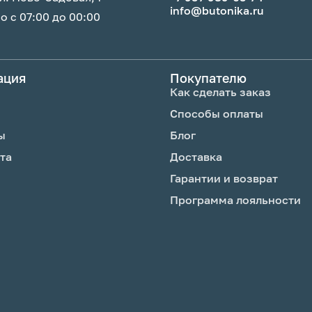
info@butonika.ru
 с 07:00 до 00:00
ение 30 секунд
ном месте. Не
ация
Покупателю
учами, у
Как сделать заказ
 на сквозняках, не
Способы оплаты
им средством,
ы
Блог
бновляй срез. На 2-
та
Доставка
, которую получил с
Гарантии и возврат
Программа лояльности