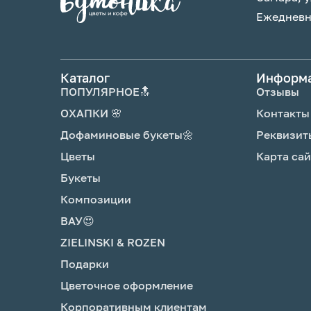
нож.
Ежедневно
6 .Опусти стебли цветов в воду в теч
после подрезки.
7. Поставь вазу с цветами в прохлад
Каталог
Информ
оставляй под прямыми солнечными л
ПОПУЛЯРНОЕ🔝
Отзывы
источников тепла, рядом с фруктами,
переохлаждай.
ОХАПКИ 🌸
Контакты
8. Каждый день промывай вазу моющ
Дофаминовые букеты🌼
Реквизит
наливай чистую прохладную воду и о
Цветы
Карта сай
3 день добавь подкормку для цветов
букетом.
Букеты
Композиции
ВАУ😍
ZIELINSKI & ROZEN
Подарки
Цветочное оформление
Корпоративным клиентам