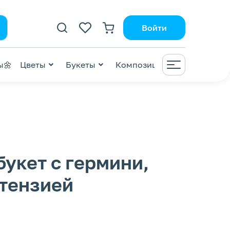
Войти
ы🌼
Цветы
Букеты
Композиции
ВАУ😍
ZI
букет с гермини,
ртензией