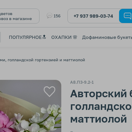
ветов
+7 937 989-03-74
156
ывоз в магазине
ПОПУЛЯРНОЕ🔝
ОХАПКИ 🌸
Дофаминовые букет
ми, голландской гортензией и маттиолой
А8.П3-9.2-1
Авторский 
голландско
маттиолой