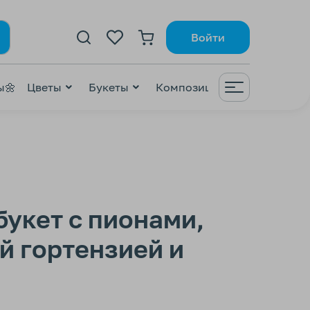
Войти
ы🌼
Цветы
Букеты
Композиции
ВАУ😍
ZI
букет с пионами,
й гортензией и