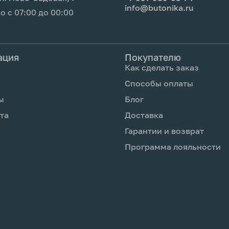
info@butonika.ru
 с 07:00 до 00:00
ение 30 секунд
ном месте. Не
ация
Покупателю
учами, у
Как сделать заказ
 на сквозняках, не
Способы оплаты
им средством,
ы
Блог
бновляй срез. На 2-
та
Доставка
, которую получил с
Гарантии и возврат
Программа лояльности