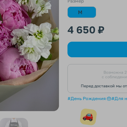
Размер
M
4 650 ₽
Возможна 2
с соблюдени
Перед доставкой мы о
#День Рождения 🎂
#Для 