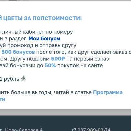
Бесплатная доставка
 ЦВЕТЫ ЗА ПОЛСТОИМОСТИ!
в личный кабинет по номеру
и в раздел
Мои бонусы
уй промокод и отправь другу
и
500 бонусов
после того, как друг сделает заказ 
 упаковку с цветов.
ом. Другу подарим
500₽
на первый заказ
ивай бонусами до
50%
покупок на сайте
м букета - цветы
1 рубль 💰
азу, помой ее
ить больше выгоды, читай в статье
Программа
оду на 2/3 высоты
ти
ой или горячей.
дрежь секатором под
уем использовать
ми острый кухонный
л. Ново-Садовая,4
+7 937 989-03-74