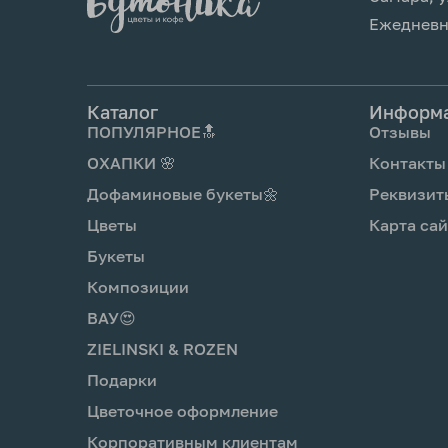
нож.
Ежедневно
6 .Опусти стебли цветов в воду в теч
после подрезки.
7. Поставь вазу с цветами в прохлад
Каталог
Информ
оставляй под прямыми солнечными л
ПОПУЛЯРНОЕ🔝
Отзывы
источников тепла, рядом с фруктами,
переохлаждай.
ОХАПКИ 🌸
Контакты
8. Каждый день промывай вазу моющ
Дофаминовые букеты🌼
Реквизит
наливай чистую прохладную воду и о
Цветы
Карта сай
3 день добавь подкормку для цветов
букетом.
Букеты
Композиции
ВАУ😍
ZIELINSKI & ROZEN
Подарки
Цветочное оформление
Корпоративным клиентам