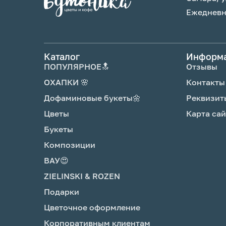
нож.
Ежедневно
6 .Опусти стебли цветов в воду в теч
после подрезки.
7. Поставь вазу с цветами в прохлад
Каталог
Информ
оставляй под прямыми солнечными л
ПОПУЛЯРНОЕ🔝
Отзывы
источников тепла, рядом с фруктами,
переохлаждай.
ОХАПКИ 🌸
Контакты
8. Каждый день промывай вазу моющ
Дофаминовые букеты🌼
Реквизит
наливай чистую прохладную воду и о
Цветы
Карта сай
3 день добавь подкормку для цветов
букетом.
Букеты
Композиции
ВАУ😍
ZIELINSKI & ROZEN
Подарки
Цветочное оформление
Корпоративным клиентам