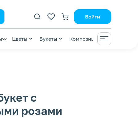
Войти
ы🌼
Цветы
Букеты
Композиции
ВАУ😍
ZI
букет с
ыми розами