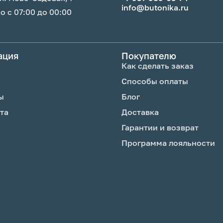
info@butonika.ru
 с 07:00 до 00:00
ение 30 секунд
ном месте. Не
ация
Покупателю
учами, у
Как сделать заказ
 на сквозняках, не
Способы оплаты
им средством,
ы
Блог
бновляй срез. На 2-
та
Доставка
, которую получил с
Гарантии и возврат
Программа лояльности