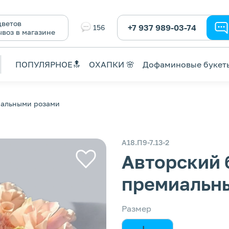
ветов
+7 937 989-03-74
156
ывоз в магазине
ПОПУЛЯРНОЕ🔝
ОХАПКИ 🌸
Дофаминовые букет
иальными розами
А18.П9-7.13-2
Авторский 
премиальн
Размер
L