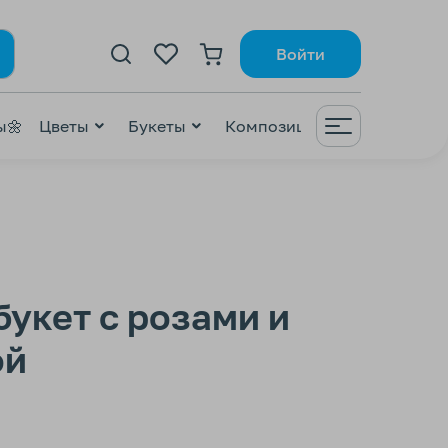
Войти
ы🌼
Цветы
Букеты
Композиции
ВАУ😍
ZI
букет с розами и
ой