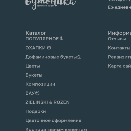
нож.
Ежедневно
6 .Опусти стебли цветов в воду в теч
после подрезки.
7. Поставь вазу с цветами в прохлад
Каталог
Информ
оставляй под прямыми солнечными л
ПОПУЛЯРНОЕ🔝
Отзывы
источников тепла, рядом с фруктами,
переохлаждай.
ОХАПКИ 🌸
Контакты
8. Каждый день промывай вазу моющ
Дофаминовые букеты🌼
Реквизит
наливай чистую прохладную воду и о
Цветы
Карта сай
3 день добавь подкормку для цветов
букетом.
Букеты
Композиции
ВАУ😍
ZIELINSKI & ROZEN
Подарки
Цветочное оформление
Корпоративным клиентам