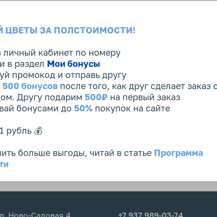
 ЦВЕТЫ ЗА ПОЛСТОИМОСТИ!
в личный кабинет по номеру
и в раздел
Мои бонусы
уй промокод и отправь другу
и
500 бонусов
после того, как друг сделает заказ 
 упаковку с цветов.
ом. Другу подарим
500₽
на первый заказ
ивай бонусами до
50%
покупок на сайте
м букета - цветы
1 рубль 💰
азу, помой ее
ить больше выгоды, читай в статье
Программа
оду на 2/3 высоты
ти
ой или горячей.
дрежь секатором под
уем использовать
ми острый кухонный
л. Ново-Садовая,4
+7 937 989-03-74