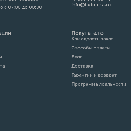
info@butonika.ru
 с 07:00 до 00:00
ение 30 секунд
ном месте. Не
ация
Покупателю
учами, у
Как сделать заказ
 на сквозняках, не
Способы оплаты
им средством,
ы
Блог
бновляй срез. На 2-
та
Доставка
, которую получил с
Гарантии и возврат
Программа лояльности