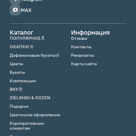
средством, наливай чистую прохладную воду
и обновляй срез. На 2-3 день добавь
MAX
подкормку для цветов, которую получил с
букетом.
Каталог
Информация
ПОПУЛЯРНОЕ🔝
Отзывы
ОХАПКИ 🌸
Контакты
Дофаминовые букеты🌼
Реквизиты
Цветы
Карта сайта
Букеты
Композиции
ВАУ😍
ZIELINSKI & ROZEN
Подарки
Цветочное оформление
Корпоративным
клиентам