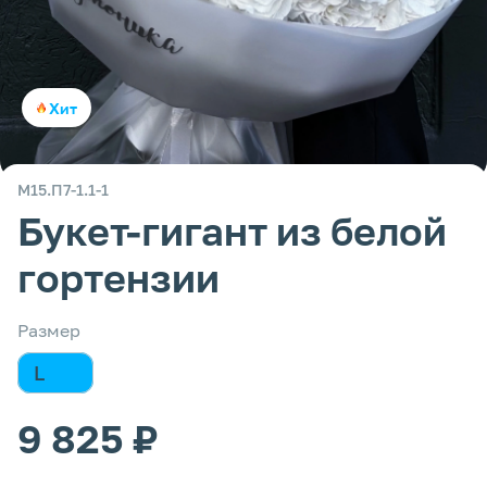
Хит
М15.П7-1.1-1
Букет-гигант из белой
гортензии
Размер
L
9 825 ₽