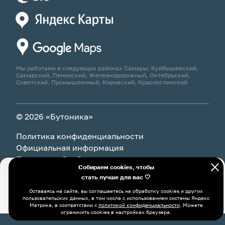
Мы работаем в следующих районах Самары: Куйбышевский,
Самарский, Ленинский, Железнодорожный, Октябрьский,
Советский, Промышленный, Кировский, Красноглинский
© 2026 «Бутоника»
Политика конфиденциальности
Официальная информация
Политика обработки персональных данных
Собираем cookies, чтобы
стать лучше для вас 🤍
Оставаясь на сайте, вы соглашаетесь на обработку cookies и
В корзину
9 825 ₽
других пользовательских данных, в том числе с
Оставаясь на сайте, вы соглашаетесь на обработку cookies и других
использованием системы Яндекс Метрика, в соответствии с
пользовательских данных, в том числе с использованием системы Яндекс
политикой конфиденциальности
. Можете ограничить cookies в
Метрика, в соответствии с
политикой конфиденциальности
. Можете
настройках браузера.
ограничить cookies в настройках браузера.