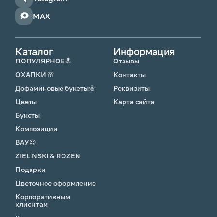
средством, наливай чистую прохладную воду
и обновляй срез. На 2-3 день добавь
MAX
подкормку для цветов, которую получил с
букетом.
Каталог
Информация
ПОПУЛЯРНОЕ🔝
Отзывы
ОХАПКИ 🌸
Контакты
Дофаминовые букеты🌼
Реквизиты
Цветы
Карта сайта
Букеты
Композиции
ВАУ😍
ZIELINSKI & ROZEN
Подарки
Цветочное оформление
Корпоративным
клиентам