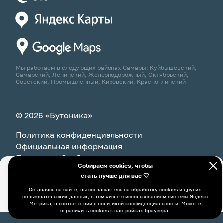
Мы работаем в следующих районах Самары: Куйбышевский,
Самарский, Ленинский, Железнодорожный, Октябрьский,
Советский, Промышленный, Кировский, Красноглинский
© 2026 «Бутоника»
Политика конфиденциальности
Официальная информация
Политика обработки персональных данных
Собираем cookies, чтобы
стать лучше для вас 🤍
Оставаясь на сайте, вы соглашаетесь на обработку cookies и
В корзину
9 825 ₽
других пользовательских данных, в том числе с
Оставаясь на сайте, вы соглашаетесь на обработку cookies и других
использованием системы Яндекс Метрика, в соответствии с
пользовательских данных, в том числе с использованием системы Яндекс
политикой конфиденциальности
. Можете ограничить cookies в
Метрика, в соответствии с
политикой конфиденциальности
. Можете
настройках браузера.
ограничить cookies в настройках браузера.