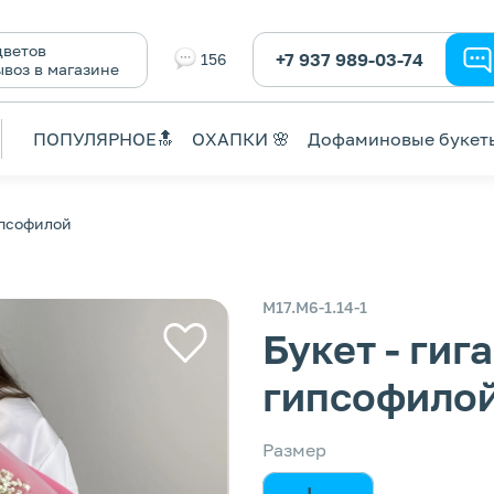
ветов
+7 937 989-03-74
156
ывоз в магазине
ПОПУЛЯРНОЕ🔝
ОХАПКИ 🌸
Дофаминовые букет
ипсофилой
М17.М6-1.14-1
Букет - гиг
гипсофило
Размер
L