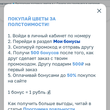
газине
Бесплатная доставка цветов в г. Самара или самовывоз в магазине
Каталог
ПОКУПАЙ ЦВЕТЫ ЗА
ПОЛСТОИМОСТИ!
Главная
Каталог
1. Войди в личный кабинет по номеру
2. Перейди в раздел
Мои бонусы
3. Скопируй промокод и отправь другу
4. Получи
500 бонусов
после того, как
друг сделает заказ с твоим
промокодом. Другу подарим
500₽
на
первый заказ
5. Оплачивай бонусами до
50%
покупок
на сайте
1 бонус = 1 рубль 💰
Возможна 20% замена составляющих букета
с соблюдением стилистики и цветовой гаммы!
Как получить больше выгоды, читай в
Перед доставкой мы отправим Вам фотографию собранного
букета.
статье
Программа лояльности