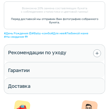
Возможна 20% замена составляющих букета
с соблюдением стилистики и цветовой гаммы!
Перед доставкой мы отправим Вам фотографию собранного
букета.
#День Рождения 🎂
#Baby-комбо
#Для нее
#Любимой маме
#На свидание 👫
Рекомендации по уходу
Цветы в композиции находятся в
специальной флористической губке. Она
Гарантии
должна всегда оставаться влажной - для
этого подливай в неё немного воды по мере
высыхания.
Доставка