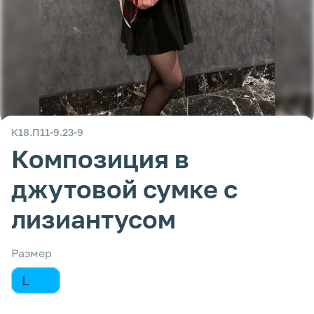
К18.П11-9.23-9
Композиция в
джутовой сумке с
лизиантусом
Размер
L