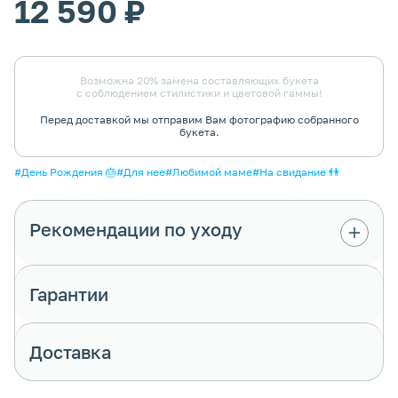
12 590 ₽
Возможна 20% замена составляющих букета
с соблюдением стилистики и цветовой гаммы!
Перед доставкой мы отправим Вам фотографию собранного
букета.
#День Рождения 🎂
#Для нее
#Любимой маме
#На свидание 👫
Рекомендации по уходу
Цветы в композиции находятся в
специальной флористической губке. Она
Гарантии
должна всегда оставаться влажной - для
этого подливай в неё немного воды по мере
высыхания.
Доставка