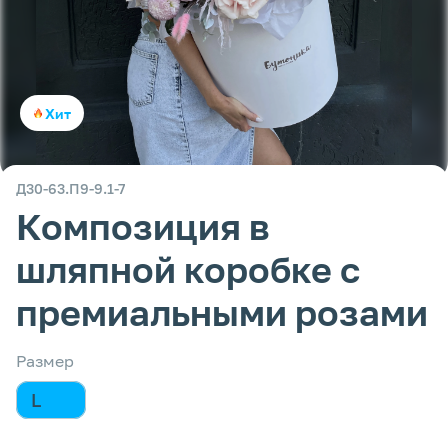
Хит
Д30-63.П9-9.1-7
Композиция в
шляпной коробке с
премиальными розами
Размер
L