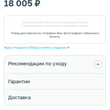
18 005 ₽
Возможна 20% замена составляющих букета
с соблюдением стилистики и цветовой гаммы!
Перед доставкой мы отправим Вам фотографию собранного
букета.
#День Рождения 🎂
#Для нее
#На свидание 👫
Рекомендации по уходу
Цветы в композиции находятся в
специальной флористической губке. Она
Гарантии
должна всегда оставаться влажной - для
этого подливай в неё немного воды по мере
высыхания.
Доставка