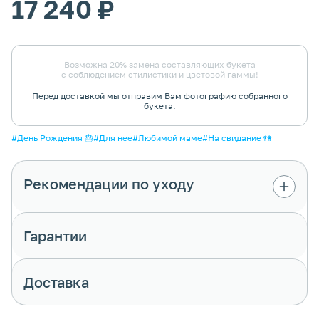
17 240 ₽
Возможна 20% замена составляющих букета
с соблюдением стилистики и цветовой гаммы!
Перед доставкой мы отправим Вам фотографию собранного
букета.
#День Рождения 🎂
#Для нее
#Любимой маме
#На свидание 👫
Рекомендации по уходу
Цветы в композиции находятся в
специальной флористической губке. Она
Гарантии
должна всегда оставаться влажной - для
этого подливай в неё немного воды по мере
высыхания.
Доставка