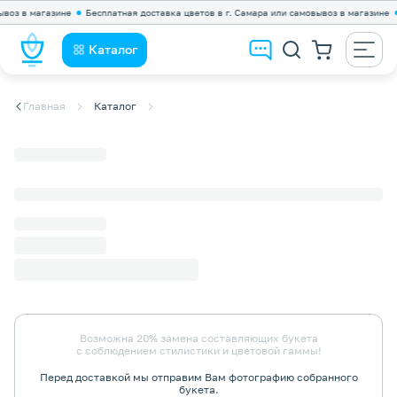
з в магазине
Бесплатная доставка цветов в г. Самара или самовывоз в магазине
Б
Каталог
Главная
Каталог
Возможна 20% замена составляющих букета
с соблюдением стилистики и цветовой гаммы!
Перед доставкой мы отправим Вам фотографию собранного
букета.