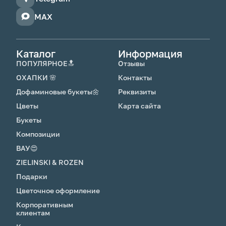
подкормку для цветов, которую получил с
букетом.
MAX
Особенности ухода за розами
Каталог
Информация
🌸Чтобы продлить жизнь бутонов, не снимай
ПОПУЛЯРНОЕ🔝
Отзывы
верхние неказистые лепестки (рубашку) -
они защищают бутон от внешней среды.
ОХАПКИ 🌸
Контакты
🌸Не допускай попадания воды на лепестки.
Дофаминовые букеты🌼
Реквизиты
Цветы
Карта сайта
Букеты
Композиции
ВАУ😍
ZIELINSKI & ROZEN
Подарки
Цветочное оформление
Корпоративным
клиентам