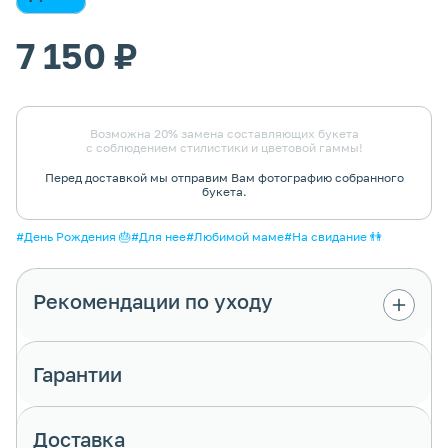
7 150 ₽
Возможна 20% замена составляющих букета
с соблюдением стилистики и цветовой гаммы!
Перед доставкой мы отправим Вам фотографию собранного
букета.
#День Рождения 🎂
#Для нее
#Любимой маме
#На свидание 👫
Рекомендации по уходу
Роза
- универсальный цветок. Среди тысяч
сортов найдётся на любой вкус и случай.
Гарантии
Долго живут, если правильно за ними
ухаживать.
Доставка
1. Достань букет из аквапака и сними