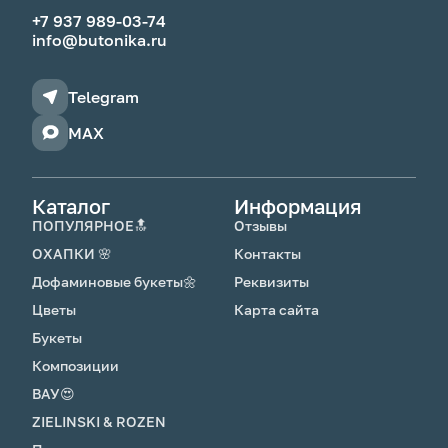
переохлаждай.
+7 937 989-03-74
info@butonika.ru
8.Каждый день промывай вазу моющим
средством, наливай чистую прохладную воду
и обновляй срез. На 2-3 день добавь
Telegram
подкормку для цветов, которую получил с
букетом.
MAX
Особенности ухода за розами
Каталог
Информация
🌸Чтобы продлить жизнь бутонов, не снимай
ПОПУЛЯРНОЕ🔝
Отзывы
верхние неказистые лепестки (рубашку) -
они защищают бутон от внешней среды.
ОХАПКИ 🌸
Контакты
🌸Не допускай попадания воды на лепестки.
Дофаминовые букеты🌼
Реквизиты
Цветы
Карта сайта
Букеты
Композиции
ВАУ😍
ZIELINSKI & ROZEN