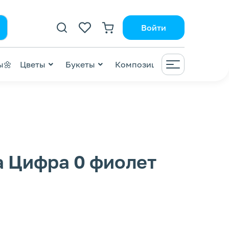
Войти
ы🌼
Цветы
Букеты
Композиции
ВАУ😍
ZI
 Цифра 0 фиолет