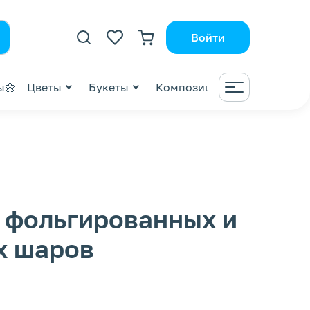
Войти
ы🌼
Цветы
Букеты
Композиции
ВАУ😍
ZI
2 фольгированных и
х шаров